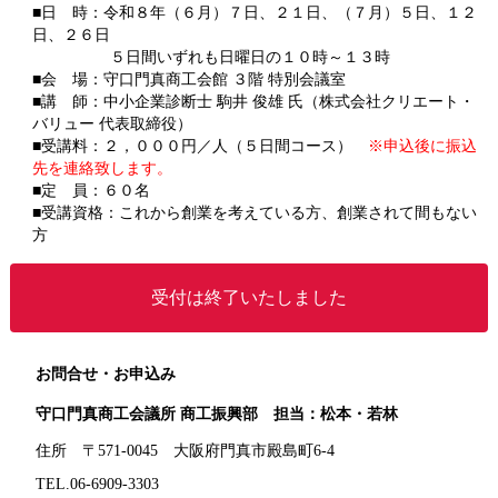
■日 時：令和８年（６月）７日、２１日、（７月）５日、１２
日、２６日
５日間いずれも日曜日の１０時～１３時
■会 場：守口門真商工会館 ３階 特別会議室
■講 師：中小企業診断士 駒井 俊雄 氏（株式会社クリエート・
バリュー 代表取締役）
■受講料：２，０００円／人（５日間コース）
※申込後に振込
先を連絡致します。
■定 員：６０名
■受講資格：これから創業を考えている方、創業されて間もない
方
受付は終了いたしました
お問合せ・お申込み
守口門真商工会議所
商工振興部 担当：松本・若林
住所 〒571-0045 大阪府門真市殿島町6-4
TEL.06-6909-3303