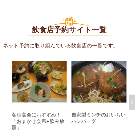
飲食店予約サイト一覧
ネット予約に取り組んでいる飲食店の一覧です。
>
各種宴会におすすめ！
自家製ミンチのおいちい
新
「おまかせ会席+飲み放
ハンバーグ
ー
題」
放