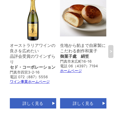
オーストラリアワインの
生地から餡まで自家製に
手
良さを広めたい
こだわる創作和菓子
麺
>
品評会受賞のワインずら
御菓子處 絹笠
熟
り
門真市末広町16-16
ち
電話 06（4397）7194
セド・コーポレーション
若
ホームページ
門真市四宮3-2-16
門
電話 072（887）5556
電話
ワイン事業ホームページ
ホ
詳しく見る
詳しく見る