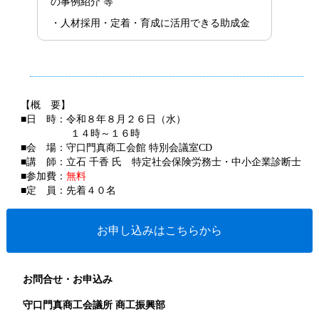
の事例紹介 等
・人材採用・定着・育成に活用できる助成金
【概 要】
■日 時：令和８年８月２６日（水）
１４時～１６時
■会 場：守口門真商工会館 特別会議室CD
■講 師：立石 千香 氏 特定社会保険労務士・中小企業診断士
■参加費：
無料
■定 員：先着４０名
お申し込みはこちらから
お問合せ・お申込み
守口門真商工会議所
商工振興部