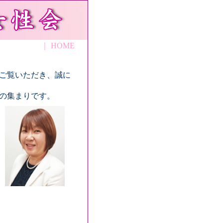
｜
HOME
ご覧いただき、誠に
の集まりです。