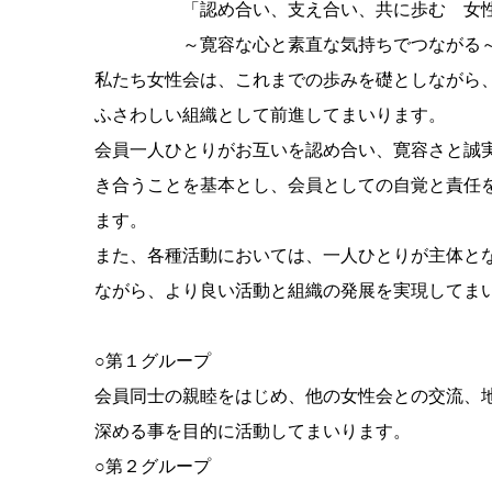
「認め合い、支え合い、共に歩む 女性
～寛容な心と素直な気持ちでつながる
私たち女性会は、これまでの歩みを礎としながら
ふさわしい組織として前進してまいります。
会員一人ひとりがお互いを認め合い、寛容さと誠
き合うことを基本とし、会員としての自覚と責任
ます。
また、各種活動においては、一人ひとりが主体と
ながら、より良い活動と組織の発展を実現してま
○第１グループ
会員同士の親睦をはじめ、他の女性会との交流、
深める事を目的に活動してまいります。
○第２グループ